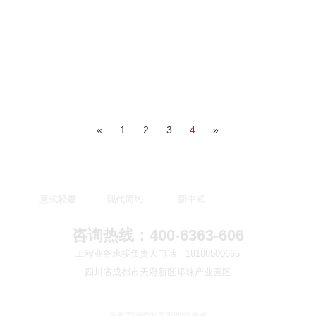
«
1
2
3
4
»
意式轻奢
现代简约
新中式
咨询热线：400-6363-606
工程业务承接负责人电话：18180500665
四川省成都市天府新区邛崃产业园区
免责声明
|
隐私政策
|
网站地图